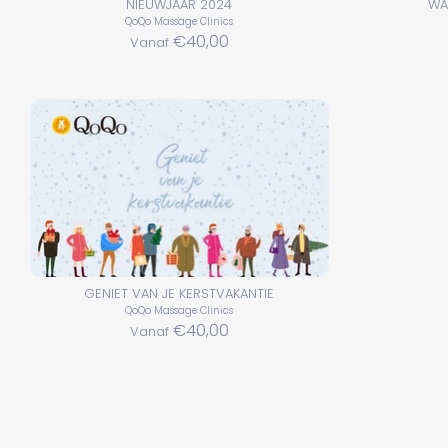
NIEUWJAAR 2024
WA
QoQo Massage Clinics
€40,00
Vanaf
GENIET VAN JE KERSTVAKANTIE
QoQo Massage Clinics
€40,00
Vanaf