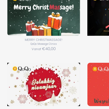
MERRY CHRISTMASSAGE!
QoQo Massage Clinics
€40,00
Vanaf