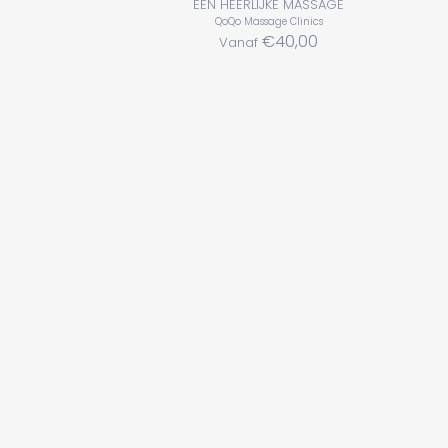
EEN HEERLIJKE MASSAGE
QoQo Massage Clinics
€40,00
Vanaf