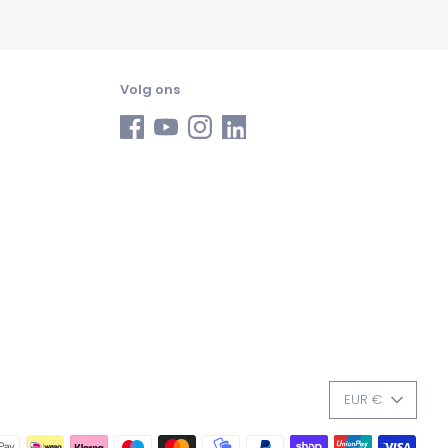
Volg ons
VALUTA
EUR €