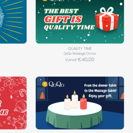
QUALITY TIME
QoQo Massage Clinics
€40,00
Vanaf