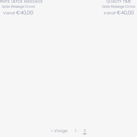
RMTE LIEFDE MASSAGE
QUALITY TIME
QoQo Massage Clinics
QoQo Massage Clinics
€40,00
€40,00
Vanaf
Vanaf
« Vorige
1
2