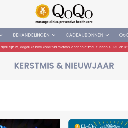
BEHANDELINGEN
CADEAUBONNEN
Qo
 april zijn wij dagelijks bereikbaar via telefoon, chat en e-mail tussen: 09:30 en 1
KERSTMIS & NIEUWJAAR