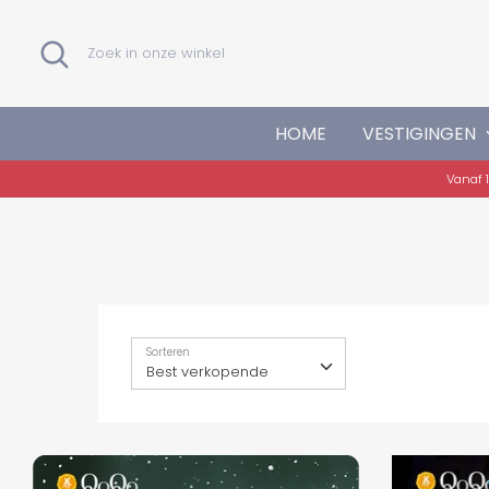
Verder
naar
Zoeken
Zoek
inhoud
in
onze
winkel
HOME
VESTIGINGEN
Vanaf 1
Sorteren
Best verkopende