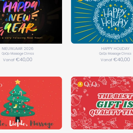
NIEUWJAAR 2026
HAPPY HOLIDAY
QoQo Massage Clinics
QoQo Massage Clinics
€40,00
€40,00
Vanaf
Vanaf