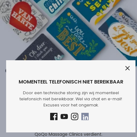
MOMENTEEL TELEFONISCH NIET BEREIKBAAR
Door een technische storing zijn wij momenteel
telefonsich niet bereikbaar. Wel via chat en e-mail!
QoQo begrijpt als geen ander dat je liefdevolle zorg
Excuses voor het ongemak.
aan dierbaren wilt geven. En dat je fijne en
waardevolle momenten wilt delen.
Vergeet niet dat ook jij een heerlijke massage bij
QoQo Massage Clinics verdient.