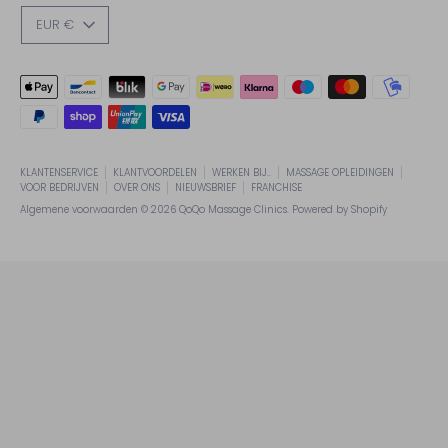
VALUTA
EUR €
Geaccepteerde
betaalmethodes
KLANTENSERVICE
KLANTVOORDELEN
WERKEN BIJ..
MASSAGE OPLEIDINGEN
VOOR BEDRIJVEN
OVER ONS
NIEUWSBRIEF
FRANCHISE
Algemene voorwaarden © 2026
QoQo Massage Clinics
. Powered by Shopify