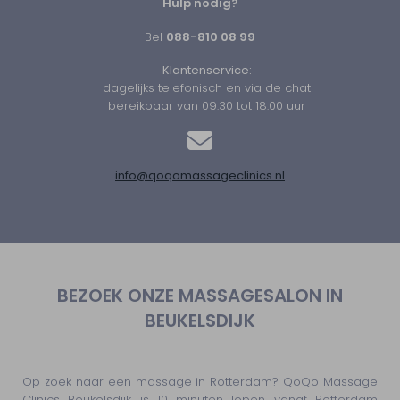
Hulp nodig?
Bel
088-810 08 99
Klantenservice:
dagelijks telefonisch en via de chat
bereikbaar van 09:30 tot 18:00 uur
info@qoqomassageclinics.nl
BEZOEK ONZE MASSAGESALON IN
BEUKELSDIJK
Op zoek naar een massage in Rotterdam? QoQo Massage
Clinics Beukelsdijk is 10 minuten lopen vanaf Rotterdam