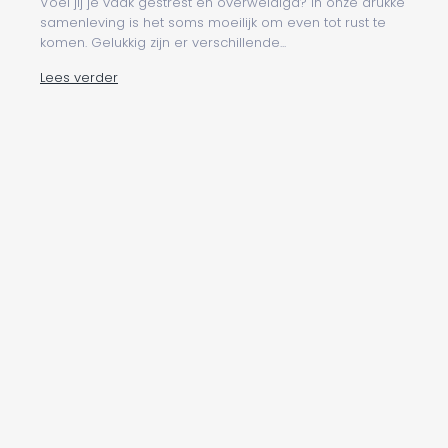
Voel jij je vaak gestrest en overweldigd? In onze drukke
samenleving is het soms moeilijk om even tot rust te
komen. Gelukkig zijn er verschillende...
Lees verder
25 juli 2024
ONLINE CADEAUBONNEN
YOU ARE THE BEST
THA
€40,00
Vanaf
Vana