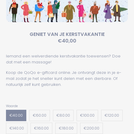
GENIET VAN JE KERSTVAKANTIE
€40,00
Iemand een welverdiende kerstvakantie toewensen? Doe
dat met een massage!
Koop de QoQo e-giftcard online. Je ontvangt deze in je e-
mail zodat je
het sneller kunt
delen met een dierbare. Of
natuurlijk zelf kunt gebruiken.
Waarde
€40.00
€60.00
€80.00
€100.00
€120.00
€140.00
€160.00
€180.00
€200.00