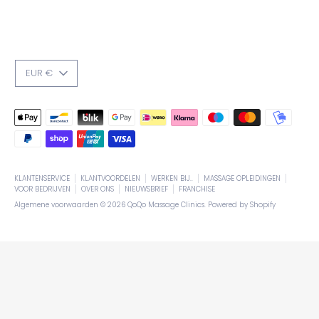
VALUTA
EUR €
Geaccepteerde
betaalmethodes
KLANTENSERVICE
KLANTVOORDELEN
WERKEN BIJ..
MASSAGE OPLEIDINGEN
VOOR BEDRIJVEN
OVER ONS
NIEUWSBRIEF
FRANCHISE
Algemene voorwaarden © 2026
QoQo Massage Clinics
. Powered by Shopify