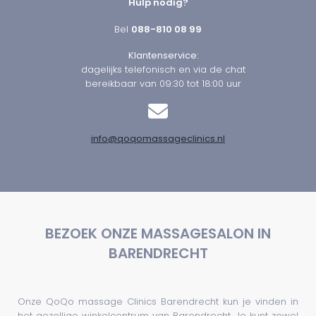
Hulp nodig?
Bel
088-810 08 99
Klantenservice:
dagelijks telefonisch en via de chat
bereikbaar van 09:30 tot 18:00 uur
info@qoqomassageclinics.nl
BEZOEK ONZE MASSAGESALON IN
BARENDRECHT
Onze QoQo massage Clinics Barendrecht kun je vinden in
het gezellige winkelcentrum van Barendrecht. Je kunt zowel