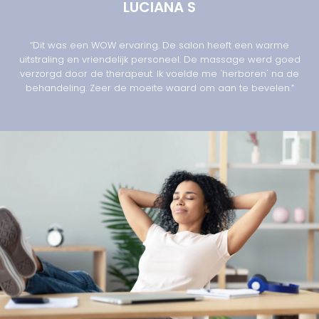
LUCIANA S
“Dit was een WOW ervaring. De salon heeft een warme
uitstraling en vriendelijk personeel. De massage werd goed
verzorgd door de therapeut. Ik voelde me 'herboren' na de
behandeling. Zeer de moeite waard om aan te bevelen.”