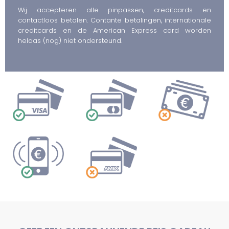
Wij accepteren alle pinpassen, creditcards en
contactloos betalen. Contante betalingen, internationale
creditcards en de American Express card worden
helaas (nog) niet ondersteund.