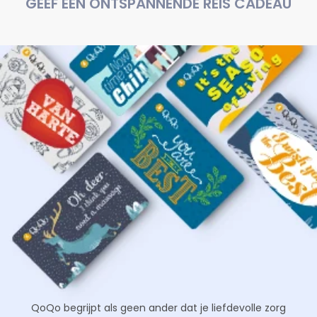
GEEF EEN ONTSPANNENDE REIS CADEAU
NEUTRALISEER JE STRESS
Altijd gespannen?
Probeer deze nieuwe technologie
.
Door de Vagus zenuw te stimuleren ervaar je diepe
ontspanning, thuis of onderweg.
QoQo begrijpt als geen ander dat je liefdevolle zorg