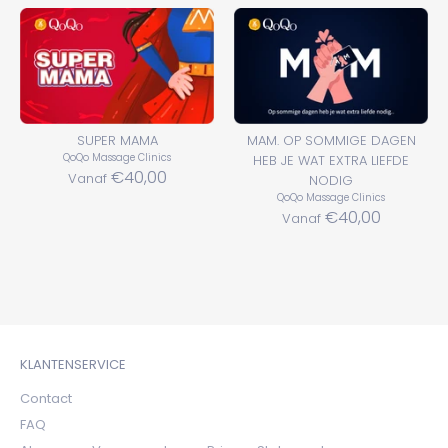
SUPER MAMA
MAM. OP SOMMIGE DAGEN
QoQo Massage Clinics
HEB JE WAT EXTRA LIEFDE
€40,00
Vanaf
NODIG
QoQo Massage Clinics
€40,00
Vanaf
KLANTENSERVICE
Contact
FAQ