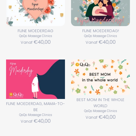
FIJNE MOEDERDAG
FIJNE MOEDERDAG!
QoQo Massage Clinics
QoQo Massage Clinics
€40,00
€40,00
Vanaf
Vanaf
BEST MOM IN THE WHOLE
FIJNE MOEDERDAG, MAMA-TO-
WORLD
BE
QoQo Massage Clinics
QoQo Massage Clinics
€40,00
Vanaf
€40,00
Vanaf