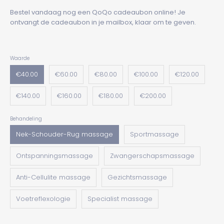
Bestel vandaag nog een QoQo cadeaubon online! Je
ontvangt de cadeaubon in je mailbox, klaar om te geven.
Waarde
€40.00
€60.00
€80.00
€100.00
€120.00
€140.00
€160.00
€180.00
€200.00
Behandeling
Nek-Schouder-Rug massage
Sportmassage
Ontspanningsmassage
Zwangerschapsmassage
Anti-Cellulite massage
Gezichtsmassage
Voetreflexologie
Specialist massage