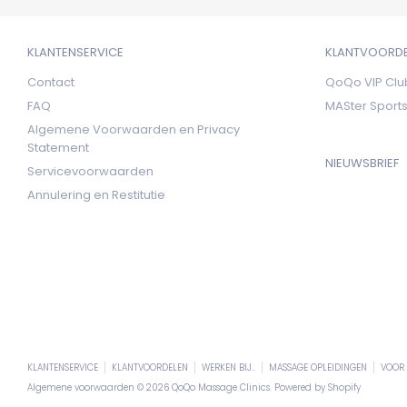
KLANTENSERVICE
KLANTVOORD
Contact
QoQo VIP Clu
FAQ
MASter Spor
Algemene Voorwaarden en Privacy
Statement
NIEUWSBRIEF
Servicevoorwaarden
Annulering en Restitutie
KLANTENSERVICE
KLANTVOORDELEN
WERKEN BIJ..
MASSAGE OPLEIDINGEN
VOOR 
Algemene voorwaarden © 2026
QoQo Massage Clinics
. Powered by Shopify