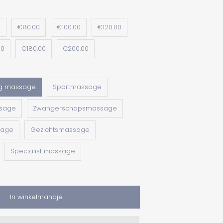
0
€80.00
€100.00
€120.00
00
€180.00
€200.00
g massage
Sportmassage
sage
Zwangerschapsmassage
sage
Gezichtsmassage
Specialist massage
In winkelmandje