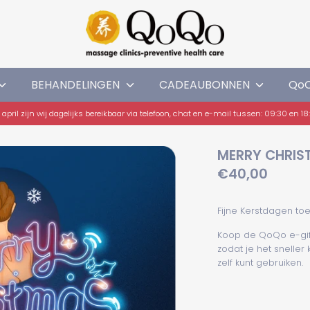
BEHANDELINGEN
CADEAUBONNEN
Qo
 april zijn wij dagelijks bereikbaar via telefoon, chat en e-mail tussen: 09:30 en 1
MERRY CHRIS
€40,00
Fijne Kerstdagen to
Koop de QoQo e-gift
zodat je
het sneller 
zelf kunt gebruiken.