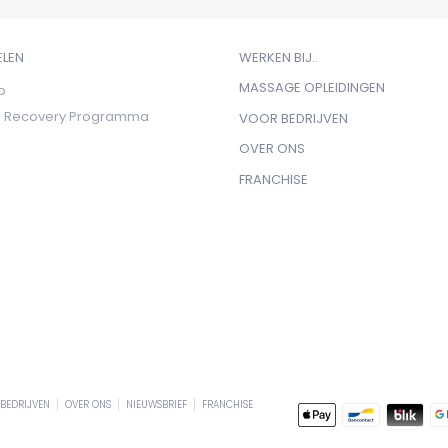
ELEN
WERKEN BIJ..
MASSAGE OPLEIDINGEN
b
ts Recovery Programma
VOOR BEDRIJVEN
OVER ONS
FRANCHISE
BEDRIJVEN
OVER ONS
NIEUWSBRIEF
FRANCHISE
Geaccepteerde
betaalmethodes