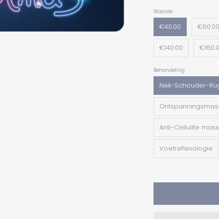
Waarde
€40.00
€60.0
€140.00
€160.
Behandeling
Nek-Schouder-Ru
Ontspanningsmas
Anti-Cellulite mas
Voetreflexologie