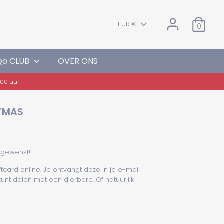
VALUTA
EUR €
0
Qo CLUB
OVER ONS
8:00 uur
TMAS
egewenst!
card online. Je ontvangt deze in je e-mail
kunt
delen met een dierbare. Of natuurlijk