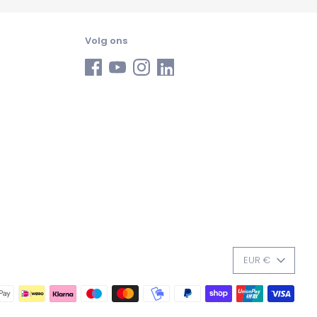
Volg ons
VALUTA
EUR €