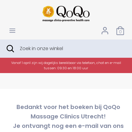
Verder
VALUTA
naar
EUR €
inhoud
Zoeken
Zoek
0
in
onze
Zoeken
Zoekopdracht
Zoek
winkel
sluiten
in
onze
winkel
+
Vanaf 1 april zijn wij dagelijks bereikbaar via telefoon, chat en e-mail
tussen: 09:30 en 18:00 uur
Bedankt voor het boeken bij QoQo
Massage Clinics Utrecht!
Je ontvangt nog een e-mail van ons