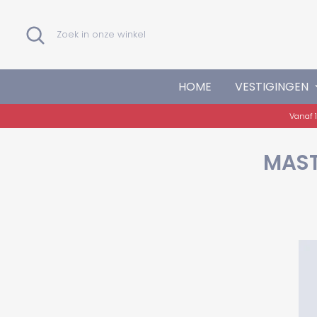
Verder
naar
Zoeken
Zoek
inhoud
in
onze
winkel
HOME
VESTIGINGEN
Vanaf 1
MAST