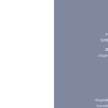
P
521
O
dagel
dagelij
bereik