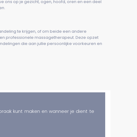
e ons op je gezicht, ogen, hoofd, oren en een deel
en.
deling te krijgen, of om beide een andere
igen professionele massagetherapeut. Deze opzet
delingen die aan jullie persoonlijke voorkeuren en
spraak kunt maken en wanneer je dient te