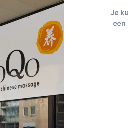
Je k
een