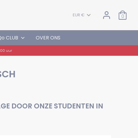
VALUTA
EUR €
0
Qo CLUB
OVER ONS
SCH
GE DOOR ONZE STUDENTEN IN