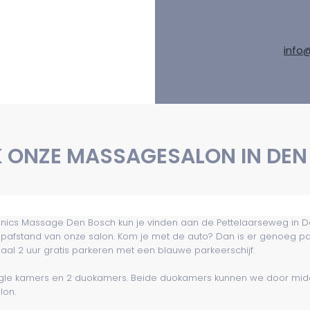
info
K ONZE MASSAGESALON IN DEN
s Massage Den Bosch kun je vinden aan de Pettelaarseweg in Den Bos
loopafstand van onze salon. Kom je met de auto? Dan is er genoeg 
aal 2 uur gratis parkeren met een blauwe parkeerschijf.
MOMENTEEL TELEF
BEREIKB
ngle kamers en 2 duokamers. Beide duokamers kunnen we door midd
lon.
Door een technische s