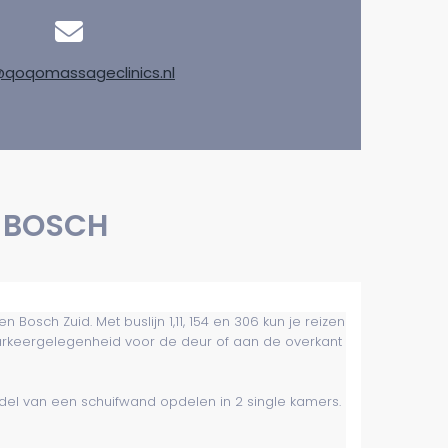
@qoqomassageclinics.nl
 BOSCH
ch Zuid. Met buslijn 1,11, 154 en 306 kun je reizen
parkeergelegenheid voor de deur of aan de overkant
ONISCH NIET
AAR
el van een schuifwand opdelen in 2 single kamers.
toring zijn wij