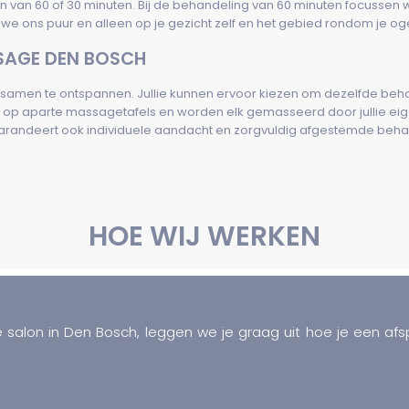
van 60 of 30 minuten. Bij de behandeling van 60 minuten focussen w
n we ons puur en alleen op je gezicht zelf en het gebied rondom je og
SAGE DEN BOSCH
amen te ontspannen. Jullie kunnen ervoor kiezen om dezelfde behan
ar op aparte massagetafels en worden elk gemasseerd door jullie e
garandeert ook individuele aandacht en zorgvuldig afgestemde behan
HOE WIJ WERKEN
 salon in Den Bosch, leggen we je graag uit hoe je een af