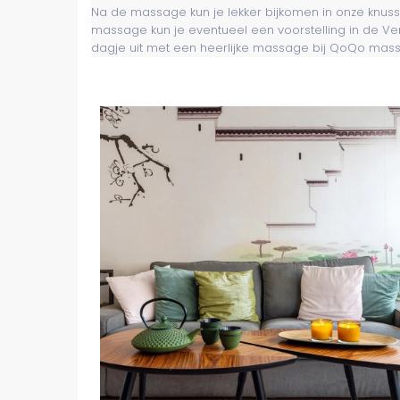
Na de massage kun je lekker bijkomen in onze knuss
massage kun je eventueel een voorstelling in de Ver
dagje uit met een heerlijke massage bij QoQo mas