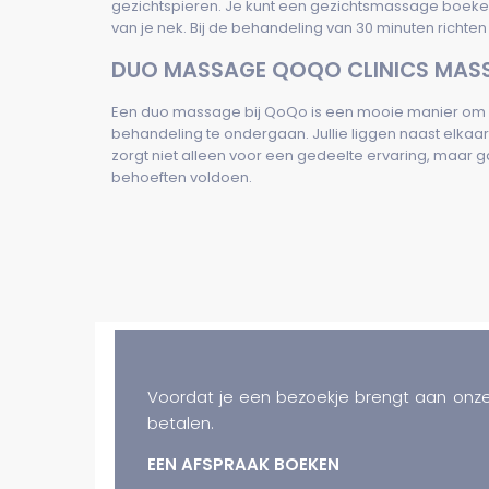
gezichtspieren. Je kunt een gezichtsmassage boeken 
van je nek. Bij de behandeling van 30 minuten richte
DUO MASSAGE QOQO CLINICS MAS
Een duo massage bij QoQo is een mooie manier om s
behandeling te ondergaan. Jullie liggen naast elka
zorgt niet alleen voor een gedeelte ervaring, maar 
behoeften voldoen.
Voordat je een bezoekje brengt aan onze
betalen.
EEN AFSPRAAK BOEKEN